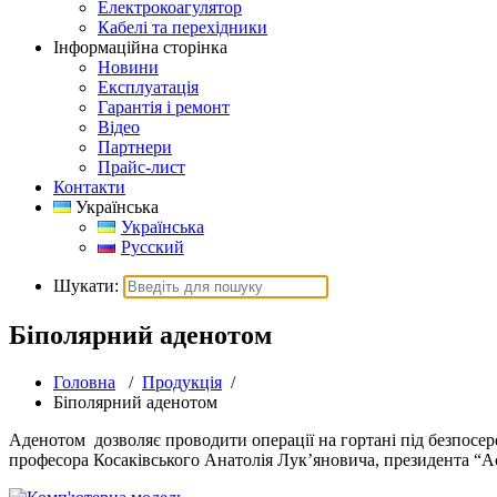
Електрокоагулятор
Кабелі та перехідники
Інформаційна сторінка
Новини
Експлуатація
Гарантія і ремонт
Відео
Партнери
Прайс-лист
Контакти
Українська
Українська
Русский
Шукати:
Біполярний аденотом
Головна
/
Продукція
/
Біполярний аденотом
Аденотом дозволяє проводити операції на гортані під безпосер
професора Косаківського Анатолія Лук’яновича, президента “А