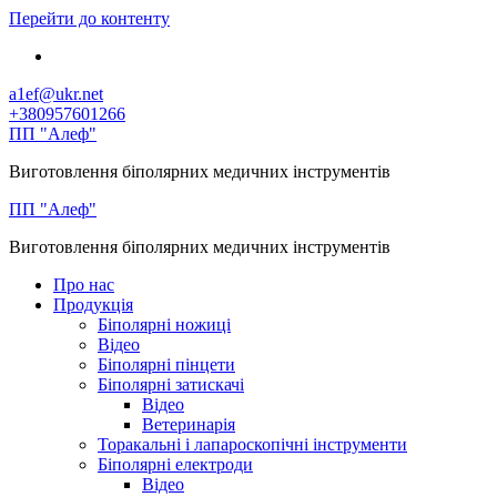
Перейти до контенту
a1ef@ukr.net
+380957601266
ПП "Алеф"
Виготовлення біполярних медичних інструментів
ПП "Алеф"
Виготовлення біполярних медичних інструментів
Про нас
Продукція
Біполярні ножиці
Відео
Біполярні пінцети
Біполярні затискачі
Відео
Ветеринарія
Торакальні і лапароскопічні інструменти
Біполярні електроди
Відео