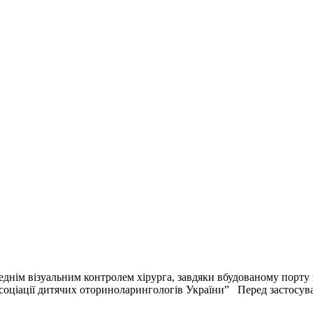
еднім візуальним контролем хірурга, завдяки вбудованому порту
соціації дитячих оториноларингологів України” Перед застосува