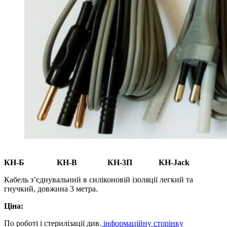
КН-Б
КН-В КН-3П КН-Jack
Кабель з’єднувальний в силіконовій ізоляції легкий та
гнучкий, довжина 3 метра.
Ціна:
По роботі і стерилізації див.
інформаційну сторінку