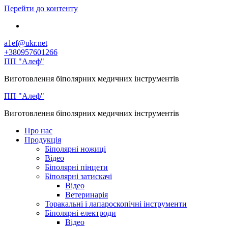
Перейти до контенту
a1ef@ukr.net
+380957601266
ПП "Алеф"
Виготовлення біполярних медичних інструментів
ПП "Алеф"
Виготовлення біполярних медичних інструментів
Про нас
Продукція
Біполярні ножиці
Відео
Біполярні пінцети
Біполярні затискачі
Відео
Ветеринарія
Торакальні і лапароскопічні інструменти
Біполярні електроди
Відео