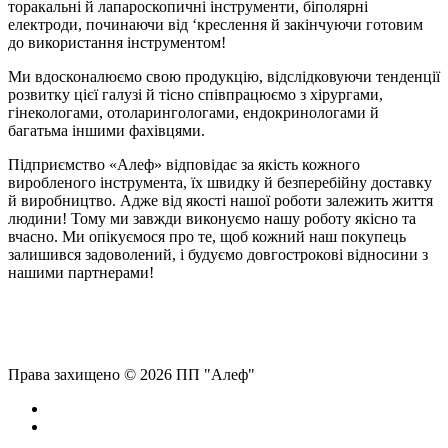
торакальні
й
лапароскопичні
інструменти, біполярні
електроди, починаючи від ‘креслення й закінчуючи готовим
до використання інструментом!
Ми вдосконалюємо свою продукцію, відслідковуючи тенденції
розвитку
цієї
галузі й тісно співпрацюємо з хірургами,
гінекологами, отоларингологами, ендокринологами й
багатьма іншими фахівцями.
Підприємство «
Алеф
» відповідає за якість кожного
виробленого
інструмента, їх швидку й безперебійну доставку
й
виробництво
. Адже від якості нашої роботи залежить життя
людини! Тому ми завжди виконуємо нашу роботу якісно та
вчасно. Ми
опікуємося
про те, щоб
кожний
наш покупець
залишився
задоволений, і
будуємо
довгострокові відносини з
нашими партнерами!
Права захищено © 2026 ПП "Алеф"