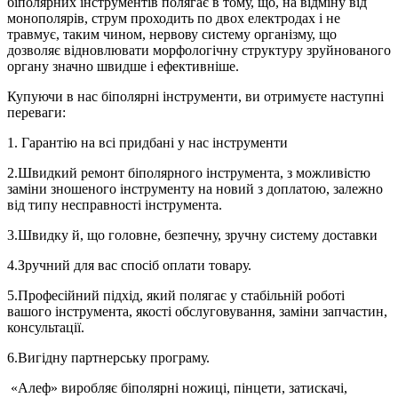
біполярних інструментів полягає в тому, що, на відміну від
монополярів, струм проходить по двох електродах і не
травмує, таким чином, нервову систему організму, що
дозволяє відновлювати морфологічну структуру зруйнованого
органу значно швидше і ефективніше.
Купуючи
в нас біполярні інструменти, ви
отримуєте наступні
переваги
:
1. Гарантію на всі придбані у нас інструменти
2.Швидкий ремонт біполярного інструмента, з можливістю
заміни зношеного інструменту на новий з доплатою, залежно
від типу несправності інструмента.
3.Швидку й, що головне,
безпечну
, зручну систему доставки
4.Зручний для вас спосіб оплати товару.
5.Професійний підхід, який
полягає
у стабільній роботі
вашого інструмента, якості обслуговування, заміни запчастин,
консультації.
6.Вигідну партнерську програму.
«
Алеф
»
виробляє
біполярні ножиці, пінцети,
затискачі
,