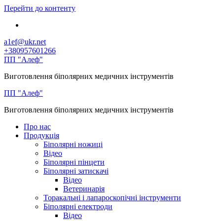
Перейти до контенту
a1ef@ukr.net
+380957601266
ПП "Алеф"
Виготовлення біполярних медичних інструментів
ПП "Алеф"
Виготовлення біполярних медичних інструментів
Про нас
Продукція
Біполярні ножиці
Відео
Біполярні пінцети
Біполярні затискачі
Відео
Ветеринарія
Торакальні і лапароскопічні інструменти
Біполярні електроди
Відео